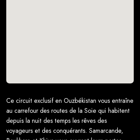
depuis la nuit des temps les rêves des
voyageurs et des conquérants. Samarcande,
Boukhara et Khiva vous ouvrent leurs portes,
pour une immersion au coeur de l'Orient.
Ouvrez-vous, en retour, à un passé millénaire, à
des traditions attachantes et à un peuple
sincère et chaleureux. C'est avec le coeur que
se découvre l'Ouzbékistan.
POINTS FORTS
Moments forts