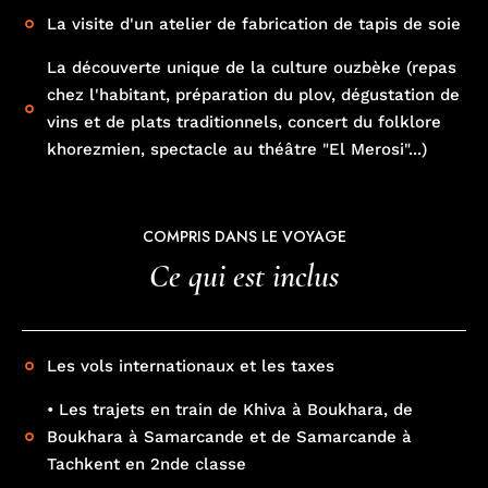
• Les trajets en train de Khiva à Boukhara, de
Boukhara à Samarcande et de Samarcande à
Tachkent en 2nde classe
• L'hébergement en hôtels en chambre double et la
pension selon programme
• Le circuit en autocar climatisé et les excursions et
visites prévues au programme
• Les services d'un guide-accompagnateur
francophone tout au long du circuit
Français
English