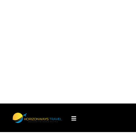
RÉSERVER MAINTENANT
APERÇU
Découvrir les
trésors cachés
de
l'Ouzbékistan