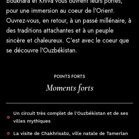
Un circuit très complet de l'Ouzbékistan et de ses
villes mythiques
La visite de Chakhrisabz, ville natale de Tamerlan
La visite d'un atelier de fabrication de tapis de soie
La découverte unique de la culture ouzbèke (repas
chez l'habitant, préparation du plov, dégustation de
vins et de plats traditionnels, concert du folklore
khorezmien, spectacle au théâtre "El Merosi"...)
COMPRIS DANS LE VOYAGE
Ce qui est inclus
Les vols internationaux et les taxes