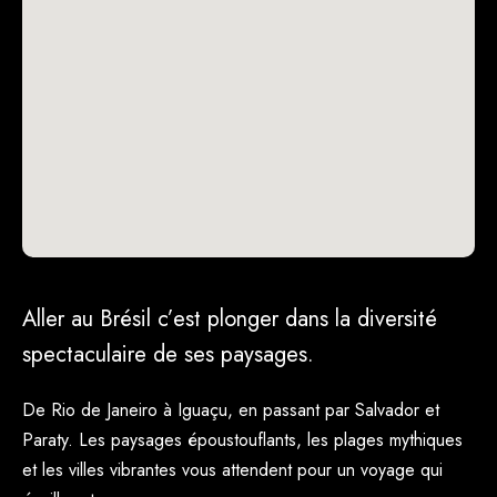
De Rio de Janeiro à Iguaçu, en passant par Salvador et
Paraty. Les paysages époustouflants, les plages mythiques
et les villes vibrantes vous attendent pour un voyage qui
éveillera tous vos sens.
POINTS FORTS
Moments forts
Déambuler dans les rues de Salvador de Bahia et
son quartier historique.
Vous émerveiller devant le spectacle spectaculaire
des chutes d'Iguaçu.